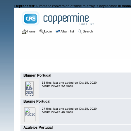
Deprecated
: Automatic conversion of false to array is deprecated in
/home
Home
Login
Album list
Search
Home
>
User galleries
>
Bunks
Blumen Portugal
13 files, last one added on Oct 18, 2020
Album viewed 62 times
Bäume Portugal
27 files, last one added on Oct 28, 2020
Album viewed 46 times
Azulejos Portugal