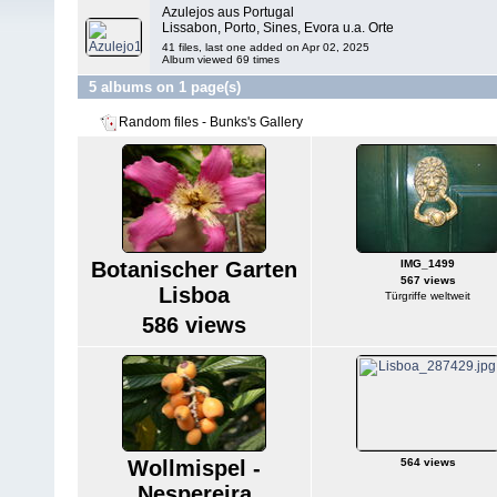
Azulejos aus Portugal
Lissabon, Porto, Sines, Evora u.a. Orte
41 files, last one added on Apr 02, 2025
Album viewed 69 times
5 albums on 1 page(s)
Random files - Bunks's Gallery
Botanischer Garten
IMG_1499
567 views
Lisboa
Türgriffe weltweit
586 views
Wollmispel -
564 views
Nespereira